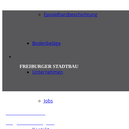
Epoxidharzbeschichtung
Bodenbeläge
FREIBURGER STADTBAU
Unternehmen
Ihre Ansprechpartner
Jobs
+49 7634 / 50 88 454
info@estrich-dischinger.de