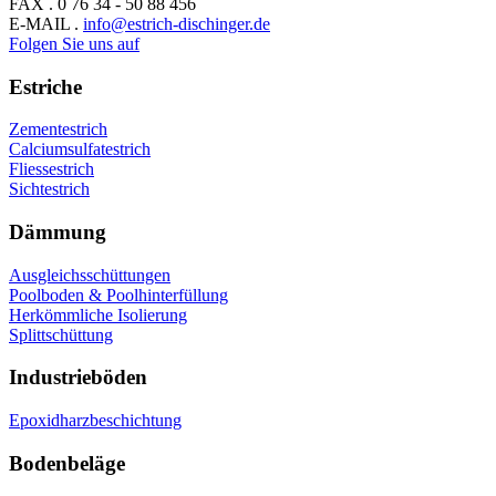
FAX . 0 76 34 - 50 88 456
E-MAIL .
info@estrich-dischinger.de
Folgen Sie uns auf
Estriche
Zementestrich
Calciumsulfatestrich
Fliessestrich
Sichtestrich
Dämmung
Ausgleichsschüttungen
Poolboden & Poolhinterfüllung
Herkömmliche Isolierung
Splittschüttung
Industrieböden
Epoxidharzbeschichtung
Bodenbeläge